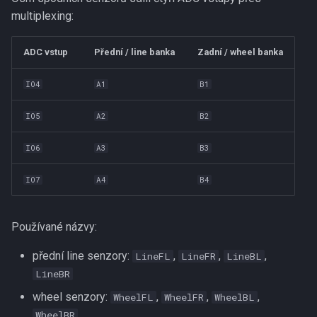
multiplexing:
ADC vstup
Přední / line banka
Zadní / wheel banka
IO4
A1
B1
IO5
A2
B2
IO6
A3
B3
IO7
A4
B4
Používané názvy:
přední line senzory:
,
,
,
LineFL
LineFR
LineBL
LineBR
wheel senzory:
,
,
,
WheelFL
WheelFR
WheelBL
WheelBR