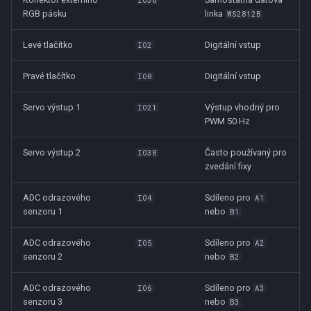
IO36
v
RGB pásku
linka
WS2812B
Lekce 5 - Servo (Kreslení
Jednoduché I/O konektory
y
tužkou)
Levé tlačítko
Digitální vstup
IO2
h
Lekce 6 - Cykly
Pravé tlačítko
Digitální vstup
IO0
l
Lekce 7 - Funkce
Servo výstup 1
Výstup vhodný pro
IO21
e
PWM 50 Hz
d
Lekce 8 - Řetězce
Servo výstup 2
Často používaný pro
IO38
a
zvedání fixy
Lekce 9 - Radio
t
ADC odrazového
Sdíleno pro
IO4
A1
senzoru 1
nebo
B1
ADC odrazového
Sdíleno pro
IO5
A2
senzoru 2
nebo
B2
ADC odrazového
Sdíleno pro
IO6
A3
senzoru 3
nebo
B3