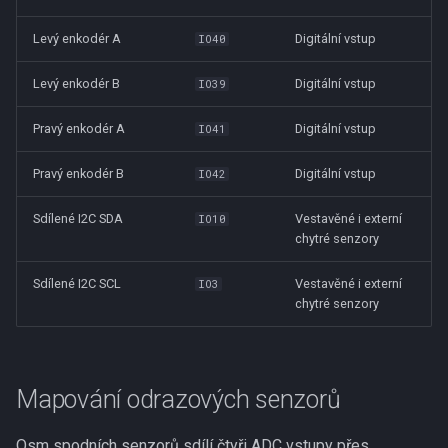
Levý enkodér A
Digitální vstup
IO40
Levý enkodér B
Digitální vstup
IO39
Pravý enkodér A
Digitální vstup
IO41
Pravý enkodér B
Digitální vstup
IO42
Sdílené I2C SDA
Vestavěné i externí
IO10
chytré senzory
Sdílené I2C SCL
Vestavěné i externí
IO3
chytré senzory
Mapování odrazových senzorů
Osm spodních senzorů sdílí čtyři ADC vstupy přes