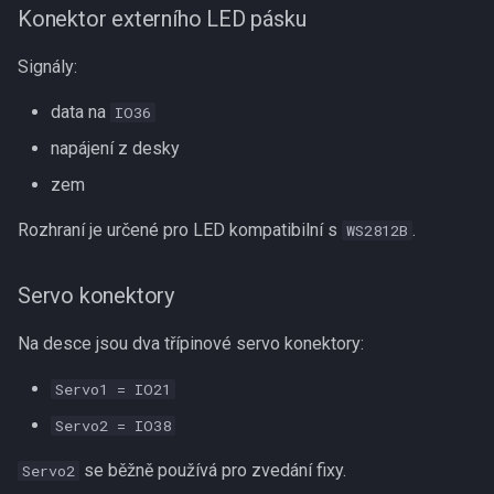
Konektor externího LED pásku
Signály:
data na
IO36
napájení z desky
zem
Rozhraní je určené pro LED kompatibilní s
.
WS2812B
Servo konektory
Na desce jsou dva třípinové servo konektory:
Servo1 = IO21
Servo2 = IO38
se běžně používá pro zvedání fixy.
Servo2