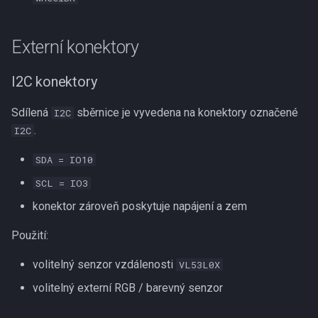
Externí konektory
I2C konektory
Sdílená
sběrnice je vyvedena na konektory označené
I2C
.
I2C
SDA = IO10
SCL = IO3
konektor zároveň poskytuje napájení a zem
Použití:
volitelný senzor vzdálenosti
VL53L0X
volitelný externí RGB / barevný senzor