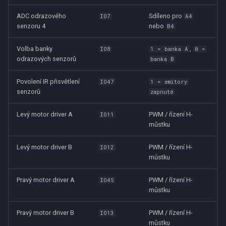
ADC odrazového
Sdíleno pro
IO7
A4
senzoru 4
nebo
B4
Volba banky
,
IO8
1 = banka A
0 =
odrazových senzorů
banka B
Povolení IR přisvětlení
IO47
1 = emitory
senzorů
zapnuté
Levý motor driver A
PWM / řízení H-
IO11
můstku
Levý motor driver B
PWM / řízení H-
IO12
můstku
Pravý motor driver A
PWM / řízení H-
IO45
můstku
Pravý motor driver B
PWM / řízení H-
IO13
můstku